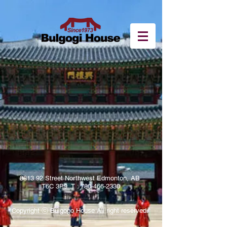
التجربة التي تبحث عنها غير موجودة.
8813 92 Street Northwest Edmonton, AB
T6C 3P9 T :
780-466-2330
Copyright ⓒ Bulgogo House All right reserved.