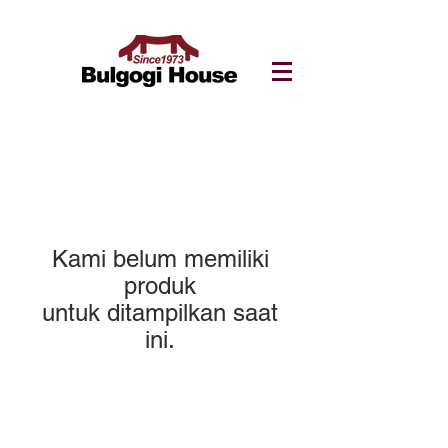
Kami belum memiliki
produk
untuk ditampilkan saat
ini.
8813 92 Street Northwest Edmonton, AB
T6C 3P9 T :
780-466-2330